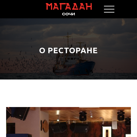
О РЕСТОРАНЕ