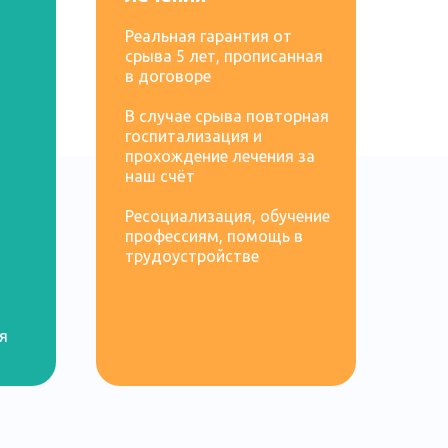
Реальная гарантия от
срыва 5 лет, прописанная
в договоре
В случае срыва повторная
госпитализация и
прохождение лечения за
наш счёт
Ресоциализация, обучение
профессиям, помощь в
трудоустройстве
я