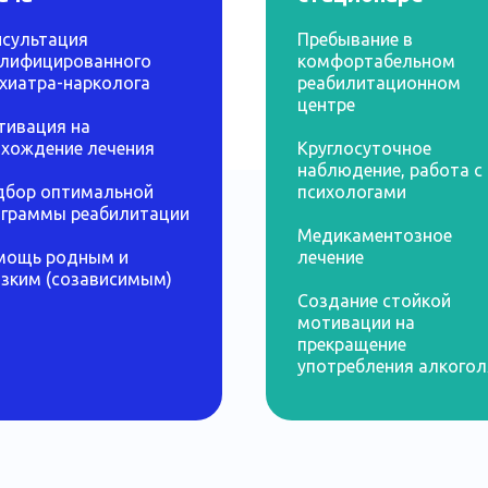
сультация
Пребывание в
алифицированного
комфортабельном
хиатра-нарколога
реабилитационном
центре
тивация на
хождение лечения
Круглосуточное
наблюдение, работа с
дбор оптимальной
психологами
ограммы реабилитации
Медикаментозное
мощь родным и
лечение
зким (созависимым)
Создание стойкой
мотивации на
прекращение
употребления алкогол