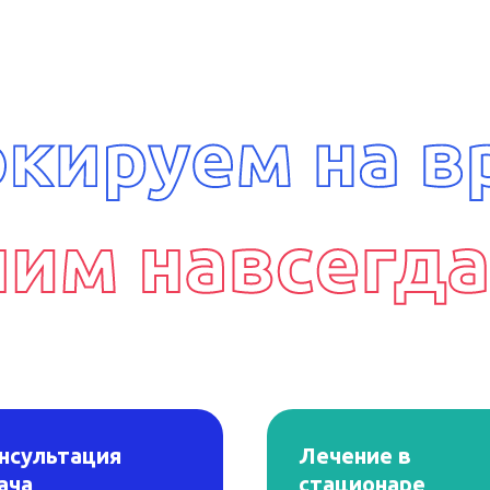
нсультация
Лечение в
ача
стационаре