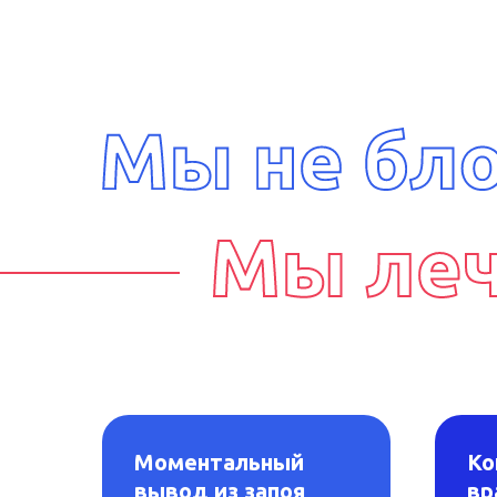
Моментальный
Ко
вывод из запоя
вр