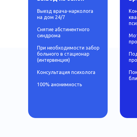
Выезд врача-нарколога
Кон
на дом 24/7
кв
пси
Снятие абстинентного
синдрома
Мо
про
При необходимости забор
больного в стационар
По
(интервенция)
пр
Консультация психолога
По
бли
100% анонимность