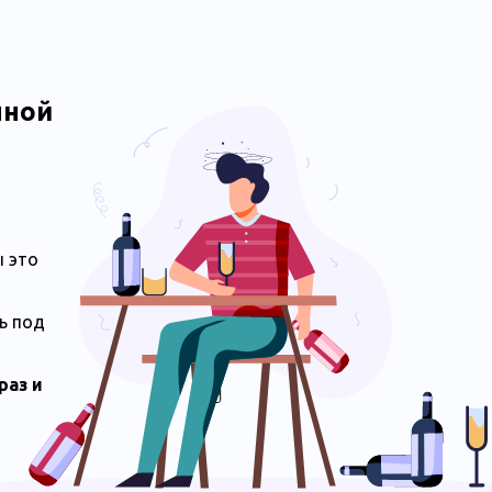
нной
ы это
ь под
раз и