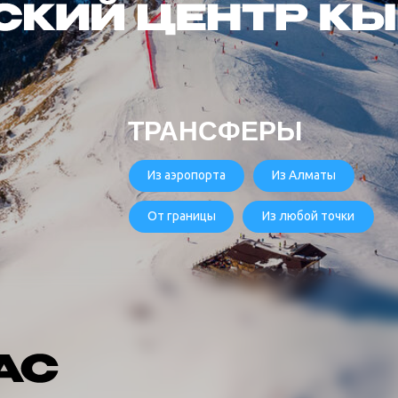
ТРАНСФЕРЫ
Из аэропорта
Из Алматы
От границы
Из любой точки