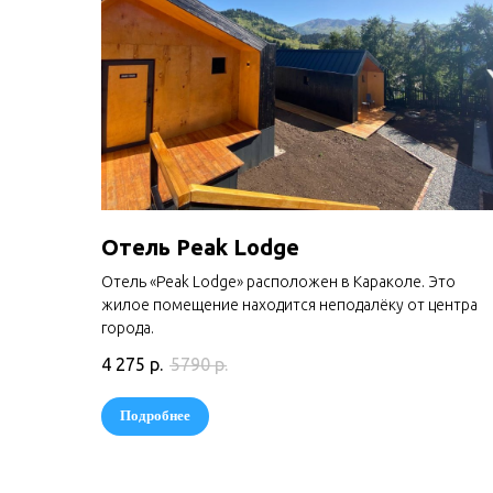
Отель Peak Lodge
Отель «Peak Lodge» расположен в Караколе. Это
жилое помещение находится неподалёку от центра
города.
4 275
р.
5790
р.
Подробнее