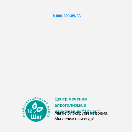
Бесплатно
Конфиденциально
8 800 500-89-55
Центр лечения
алкоголизма и
наркомании “12 шаг”
Мы не блокируем на время.
Мы лечим навсегда!