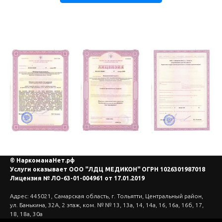
© НаркоманаНет.рф
Услуги оказывает ООО "ЛДЦ МЕДИКОН" ОГРН 1026301987018
Лицензия № ЛО-63-01-004961 от 17.01.2019
Адрес: 445021, Самарская область, г. Тольятти, Центральный район,
ул. Банькина, 32А, 2 этаж, ком. № № 13, 13а, 14, 14а, 16, 16а, 16б, 17,
18, 18а, 30а